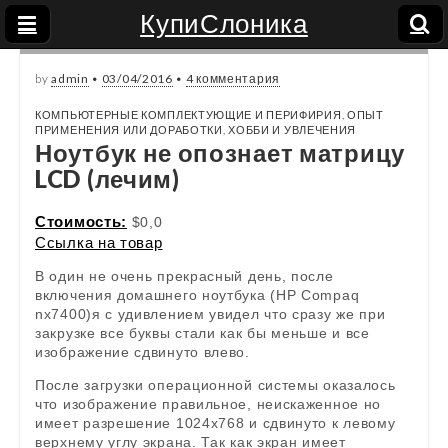
КупиСлоника
by
admin
•
03/04/2016
•
4 комментария
КОМПЬЮТЕРНЫЕ КОМПЛЕКТУЮЩИЕ И ПЕРИФИРИЯ
,
ОПЫТ
ПРИМЕНЕНИЯ ИЛИ ДОРАБОТКИ
,
ХОББИ И УВЛЕЧЕНИЯ
Ноутбук не опознает матрицу
LCD (лечим)
Стоимость:
$0,0
Ссылка на товар
В один не очень прекрасный день, после
включения домашнего ноутбука (HP Compaq
nx7400)я с удивлением увидел что сразу же при
закрузке все буквы стали как бы меньше и все
изображение сдвинуто влево.
После загрузки операционной системы оказалось
что изображение правильное, неискаженное но
имеет разрешение 1024х768 и сдвинуто к левому
верхнему углу экрана. Так как экран имеет