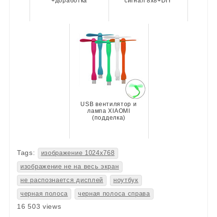
+доработка
сигнал 8х8+DIY
USB вентилятор и
лампа XIAOMI
(подделка)
Tags:
изображение 1024х768
изображение не на весь экран
не распознается дисплей
ноутбук
черная полоса
черная полоса справа
16 503 views