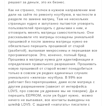
решают за деньги, это их бизнес.
Как ни странно, толчок в нужном направлении мне
дали на сайте по ремонту ноутбуков, в частности в
разделе по замене матриц. Там не нескольких
страницах нудно и запутанно пытаются уговорить
пользователей приходить с деньгами к ним, и
отговорить менять матрицы самостоятельно. Они
рассказывали что матрицы оснащены уникальной
прошивкой и после замены матрицы нужно ее
обязательно перешить прошивкой от старой
(разбитой), выпаивая микросхемы и перешивая все
программатором. Это, конечно, полный бред.
Прошивка в матрице нужна для идентификации и
определения правильного разрешения. Прошивать
новую прошивкой от старой может понадобиться
только в совсем уж редких единичных случаях
уникального «железа» ноутбука. В 99% все
работает без перепрошивки, даже если матрица с
другим разрешением (зависит от интерфейса
LDVS, про совсем уж древние мы не говорим). Да и
перешить EEPROM, если уж будет нужно, можно
ничего не выпаивая, все контакты выведены на
шлейф LDVS. С задачей «напугать» писатели с