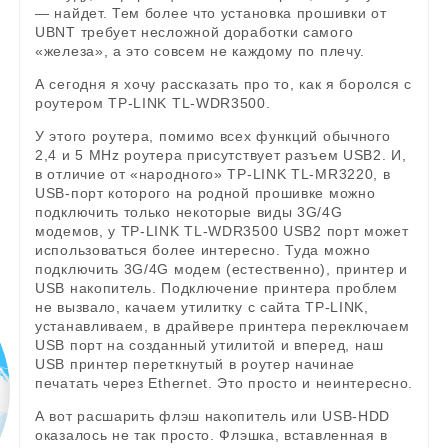
— найдет. Тем более что установка прошивки от
UBNT требует несложной доработки самого
«железа», а это совсем не каждому по плечу.
А сегодня я хочу рассказать про то, как я боролся с
роутером TP-LINK TL-WDR3500.
У этого роутера, помимо всех функций обычного
2,4 и 5 MHz роутера присутствует разъем USB2. И,
в отличие от «народного» TP-LINK TL-MR3220, в
USB-порт которого на родной прошивке можно
подключить только некоторые виды 3G/4G
модемов, у TP-LINK TL-WDR3500 USB2 порт может
использоваться более интересно. Туда можно
подключить 3G/4G модем (естественно), принтер и
USB накопитель. Подключение принтера проблем
не вызвало, качаем утилитку с сайта TP-LINK,
устанавливаем, в драйвере принтера переключаем
USB порт на созданный утилитой и вперед, наш
USB принтер переткнутый в роутер начинае
печатать через Ethernet. Это просто и неинтересно.
А вот расшарить флэш накопитель или USB-HDD
оказалось не так просто. Флэшка, вставленная в