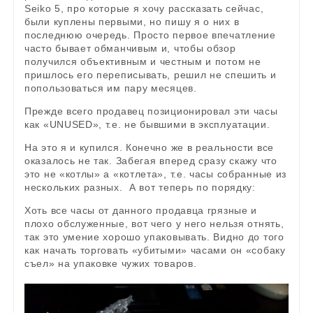
Seiko 5, про которые я хочу рассказать сейчас,
были куплены первыми, но пишу я о них в
последнюю очередь. Просто первое впечатление
часто бывает обманчивым и, чтобы обзор
получился объективным и честным и потом не
пришлось его переписывать, решил не спешить и
попользоваться им пару месяцев.
Прежде всего продавец позиционировал эти часы
как «UNUSED», т.е. не бывшими в эксплуатации.
На это я и купился. Конечно же в реальности все
оказалось не так. Забегая вперед сразу скажу что
это не «котлы» а «котлета», т.е. часы собранные из
нескольких разных. А вот теперь по порядку:
Хоть все часы от данного продавца грязные и
плохо обслуженные, вот чего у него нельзя отнять,
так это умение хорошо упаковывать. Видно до того
как начать торговать «убитыми» часами он «собаку
съел» на упаковке чужих товаров.