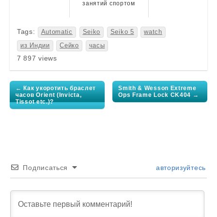
занятий спортом
Tags:
Automatic
Seiko
Seiko 5
watch
из Индии
Сейко
часы
7 897 views
Post
navigation
← Как укоротить браслет
Smith & Wesson Extreme
часов Orient (Invicta,
Ops Frame Lock CK404 →
Tissot etc.)?
Подписаться
авторизуйтесь