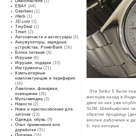
Dealsmachine
(1)
EBAY
(44)
Gearbest
(1)
iHerb
(1)
JD.com
(1)
TinyDeal
(1)
Tmart
(2)
Автозапчасти и аксессуары
(5)
Аккумуляторы, зарядные
устройства, PowerBank
(26)
Блоки питания
(6)
Игрушки
(6)
Игрушки, подарки
(13)
Инструменты
(21)
Компьютерные
комплектующие и перифирия
(16)
Лампочки, фонарики,
Эти Seiko 5 были пер
освещение
(26)
месяцев назад в Инди
Мультимедиа
(3)
двое из них уже опуб
Новости
(2)
SLIM. Швейцарские ок
Ножи и приспособления для
обратно продавцу (де
заточки
(13)
вполне рабочими и да
Одежда, обувь
(9)
Опыт применения или
5, про которые…
доработки
(31)
Подарки
(16)