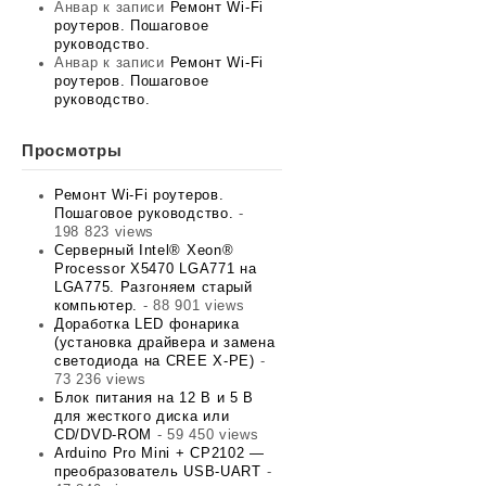
Анвар
к записи
Ремонт Wi-Fi
роутеров. Пошаговое
руководство.
Анвар
к записи
Ремонт Wi-Fi
роутеров. Пошаговое
руководство.
Просмотры
Ремонт Wi-Fi роутеров.
Пошаговое руководство.
-
198 823 views
Серверный Intel® Xeon®
Processor X5470 LGA771 на
LGA775. Разгоняем старый
компьютер.
- 88 901 views
Доработка LED фонарика
(установка драйвера и замена
светодиода на CREE X-PE)
-
73 236 views
Блок питания на 12 В и 5 В
для жесткого диска или
CD/DVD-ROM
- 59 450 views
Arduino Pro Mini + CP2102 —
преобразователь USB-UART
-