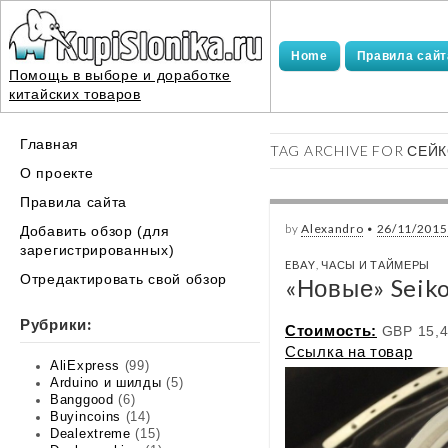
Home
Правила сайт
Помощь в выборе и доработке
китайских товаров
Main
Skip
Главная
TAG ARCHIVE FOR СЕЙ
menu
to
О проекте
content
Правила сайта
by
Alexandro
•
26/11/2015
Добавить обзор (для
зарегистрированных)
EBAY
,
ЧАСЫ И ТАЙМЕРЫ
Отредактировать свой обзор
«Новые» Seiko
Рубрики:
Стоимость:
GBP 15,
Ссылка на товар
AliExpress
(99)
Arduino и шилды
(5)
Banggood
(6)
Buyincoins
(14)
Dealextreme
(15)