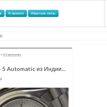
а
О проекте
Обратная связь
КО
•
0 Comments
 5 Automatic из Индии…
49