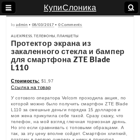
КупиСлоника
by
admin
•
08/03/2017
•
0 Comments
ALIEXPRESS
,
ТЕЛЕФОНЫ, ПЛАНШЕТЫ
Протектор экрана из
закаленного стекла и бампер
для смартфона ZTE Blade
L110
Стоимость:
$1,97
Ссылка на товар
У сотового оператора Velcom проходила акция, по
которой можно было получить смартфон ZTE Blade
L110 за смешные деньги порядка 15 долларов и
моя жена прикупила себе такой. Сразу скажу, что
телефон, на мой взгляд глючная тормозная дрянь.
Но это если сравнивать с топовыми образцами. А
так, за эту цену вполне сойдет. Смартфон хлипкий,
поэтому в первую очередь к нему я прикупил