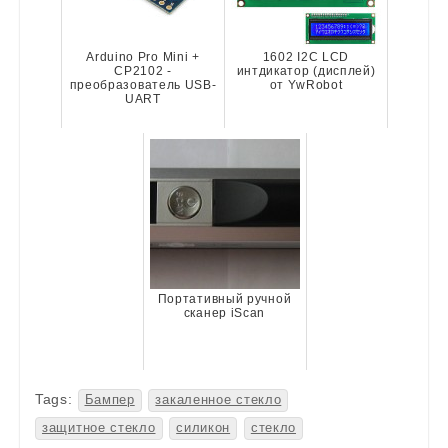
Arduino Pro Mini +
1602 I2C LCD
CP2102 -
интдикатор (дисплей)
преобразователь USB-
от YwRobot
UART
Портативный ручной
сканер iScan
Tags:
Бампер
закаленное стекло
защитное стекло
силикон
стекло