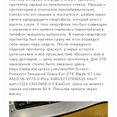
протектор экрана из закаленного стекла. Раньше к
протекторам я относился пренебрежительно,
считал что это лишнее и поплатился, разбив экран
своего предыдущего смартфона, который упал с
высоты стула. У того смартфона тач был совмещен
с экраном и его замена оказалась нерентабельна,
телефон пришлось выбросить. В новом смартфоне
протектор был наклеен сразу же и он оправдал
себе через пару недель. После очередного
падения протектор треснул, а экран остался
целехоньким и все происшествие обошлось мне в
пару долларов — цену нового протектора. Для ZTE
закаленное стекло было заказано здесь:
https://www.aliexpress.com/item/9H-Screen-
Protector-Tempered-Glass-For-ZTE-Blade-V7-Lite-
A510-V6-V770-V-Plus-V580/32727895515.html?
spm=2114.13010608.0.0.KaeGo4. Цена на момент
заказа составила $1.6. Посылка пришла через
месяц.