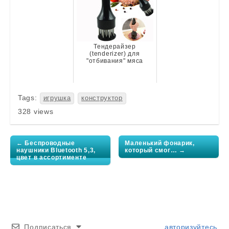
Тендерайзер
(tenderizer) для
"отбивания" мяса
Tags:
игрушка
конструктор
328 views
Post
navigation
← Беспроводные
Маленький фонарик,
наушники Bluetooth 5,3,
который смог… →
цвет в ассортименте
Подписаться
авторизуйтесь