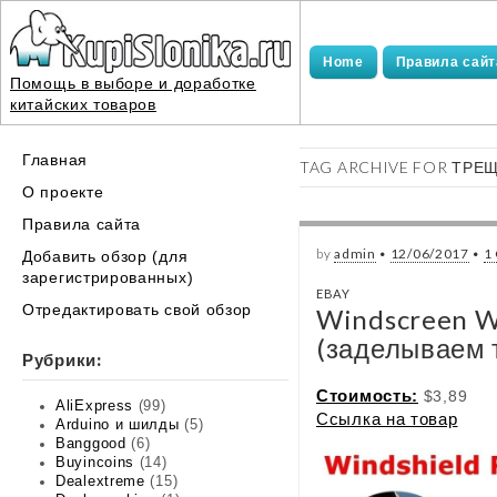
Home
Правила сайт
Помощь в выборе и доработке
китайских товаров
Main
Skip
Главная
TAG ARCHIVE FOR ТРЕ
menu
to
О проекте
content
Правила сайта
by
admin
•
12/06/2017
•
1
Добавить обзор (для
зарегистрированных)
EBAY
Отредактировать свой обзор
Windscreen Wi
(заделываем 
Рубрики:
Стоимость:
$3,89
AliExpress
(99)
Ссылка на товар
Arduino и шилды
(5)
Banggood
(6)
Buyincoins
(14)
Dealextreme
(15)