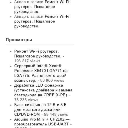
Анвар
к записи
Ремонт Wi-Fi
роутеров. Пошаговое
руководство.
Анвар
к записи
Ремонт Wi-Fi
роутеров. Пошаговое
руководство.
Просмотры
Ремонт Wi-Fi роутеров.
Пошаговое руководство.
-
198 817 views
Серверный Intel® Xeon®
Processor X5470 LGA771 на
LGA775. Разгоняем старый
компьютер.
- 88 900 views
Доработка LED фонарика
(установка драйвера и замена
светодиода на CREE X-PE)
-
73 235 views
Блок питания на 12 В и 5 В
для жесткого диска или
CD/DVD-ROM
- 59 449 views
Arduino Pro Mini + CP2102 —
преобразователь USB-UART
-