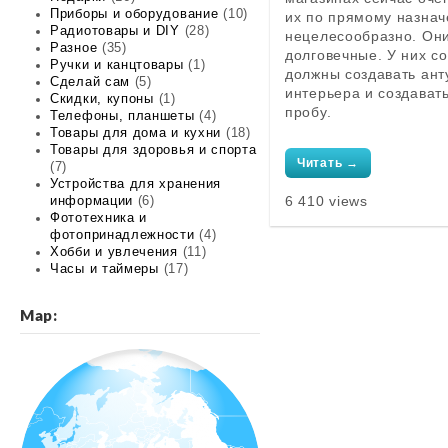
Приборы и оборудование
(10)
их по прямому назнач
Радиотовары и DIY
(28)
нецелесообразно. Он
Разное
(35)
долговечные. У них с
Ручки и канцтовары
(1)
должны создавать ант
Сделай сам
(5)
интерьера и создават
Скидки, купоны
(1)
пробу.
Телефоны, планшеты
(4)
Товары для дома и кухни
(18)
Товары для здоровья и спорта
Читать →
(7)
Устройства для хранения
6 410 views
информации
(6)
Фототехника и
фотопринадлежности
(4)
Хобби и увлечения
(11)
Часы и таймеры
(17)
Map: