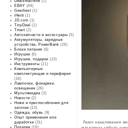
Dealsmachine
(1)
EBAY
(44)
Gearbest
(1)
iHerb
(1)
JD.com
(1)
TinyDeal
(1)
Tmart
(2)
Автозапчасти и аксессуары
(5)
Аккумуляторы, зарядные
устройства, PowerBank
(26)
Блоки питания
(6)
Игрушки
(6)
Игрушки, подарки
(13)
Инструменты
(21)
Компьютерные
комплектующие и перифирия
(16)
Лампочки, фонарики,
освещение
(26)
Мультимедиа
(3)
Новости
(2)
Ножи и приспособления для
заточки
(13)
Одежда, обувь
(9)
Опыт применения или
Ламп накаливания вин
доработки
(31)
магазинах сейчас оче
Подарки
(16)