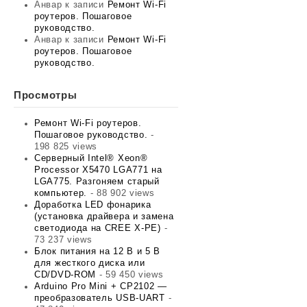
Анвар
к записи
Ремонт Wi-Fi
роутеров. Пошаговое
руководство.
Анвар
к записи
Ремонт Wi-Fi
роутеров. Пошаговое
руководство.
Просмотры
Ремонт Wi-Fi роутеров.
Пошаговое руководство.
-
198 825 views
Серверный Intel® Xeon®
Processor X5470 LGA771 на
LGA775. Разгоняем старый
компьютер.
- 88 902 views
Доработка LED фонарика
(установка драйвера и замена
светодиода на CREE X-PE)
-
73 237 views
Блок питания на 12 В и 5 В
для жесткого диска или
CD/DVD-ROM
- 59 450 views
Arduino Pro Mini + CP2102 —
преобразователь USB-UART
-