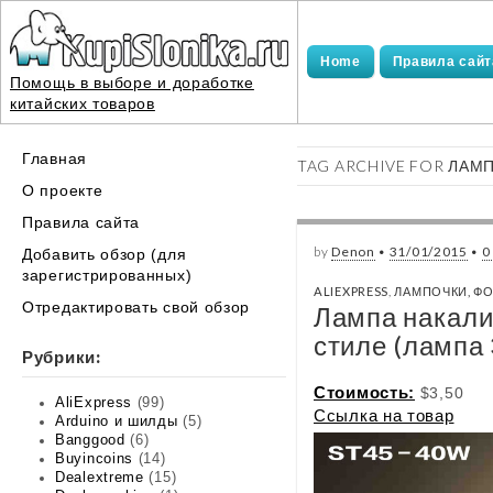
Home
Правила сайт
Помощь в выборе и доработке
китайских товаров
Main
Skip
Главная
TAG ARCHIVE FOR ЛАМ
menu
to
О проекте
content
Правила сайта
by
Denon
•
31/01/2015
•
0
Добавить обзор (для
зарегистрированных)
ALIEXPRESS
,
ЛАМПОЧКИ, Ф
Отредактировать свой обзор
Лампа накали
стиле (лампа
Рубрики:
Стоимость:
$3,50
AliExpress
(99)
Ссылка на товар
Arduino и шилды
(5)
Banggood
(6)
Buyincoins
(14)
Dealextreme
(15)