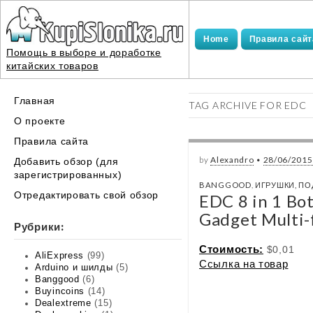
Home
Правила сайт
Помощь в выборе и доработке
китайских товаров
Main
Skip
Главная
TAG ARCHIVE FOR EDC
menu
to
О проекте
content
Правила сайта
by
Alexandro
•
28/06/2015
Добавить обзор (для
зарегистрированных)
BANGGOOD
,
ИГРУШКИ, ПО
Отредактировать свой обзор
EDC 8 in 1 Bo
Gadget Multi-
Рубрики:
Стоимость:
$0,01
AliExpress
(99)
Ссылка на товар
Arduino и шилды
(5)
Banggood
(6)
Buyincoins
(14)
Dealextreme
(15)