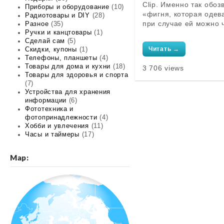
Clip. Именно так обо
Приборы и оборудование
(10)
«фигня, которая одева
Радиотовары и DIY
(28)
при случае ей можно 
Разное
(35)
Ручки и канцтовары
(1)
Сделай сам
(5)
Читать →
Скидки, купоны
(1)
Телефоны, планшеты
(4)
Товары для дома и кухни
(18)
3 706 views
Товары для здоровья и спорта
(7)
Устройства для хранения
информации
(6)
Фототехника и
фотопринадлежности
(4)
Хобби и увлечения
(11)
Часы и таймеры
(17)
Map: