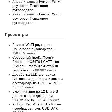
Анвар
к записи
Ремонт Wi-Fi
роутеров. Пошаговое
руководство.
Анвар
к записи
Ремонт Wi-Fi
роутеров. Пошаговое
руководство.
Просмотры
Ремонт Wi-Fi роутеров.
Пошаговое руководство.
-
198 825 views
Серверный Intel® Xeon®
Processor X5470 LGA771 на
LGA775. Разгоняем старый
компьютер.
- 88 902 views
Доработка LED фонарика
(установка драйвера и замена
светодиода на CREE X-PE)
-
73 237 views
Блок питания на 12 В и 5 В
для жесткого диска или
CD/DVD-ROM
- 59 452 views
Arduino Pro Mini + CP2102 —
преобразователь USB-UART
-