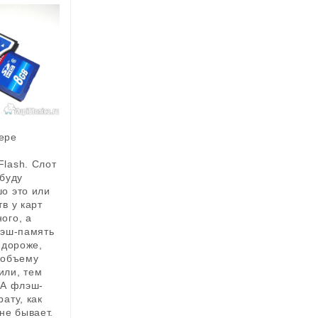
ере
lash. Слот
 буду
о это или
в у карт
ого, а
лэш-память
 дороже,
 объему
или, тем
 А флэш-
ату, как
не бывает.