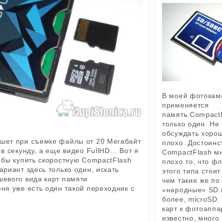
В моей фотокам
применяется
память CompactF
только один. Не
обсуждать хорош
шет при съемке файлы от 20 Мегабайт
плохо. Достоинст
 в секунду, а еще видео FullHD… Вот я
CompactFlash мн
к бы купить скоростную CompactFlash
плохо то, что ф
ариант здесь только один, искать
этого типа стоит
шевого вида карт памяти
чем такие же по
ня уже есть один такой переходник с
«народные» SD 
более, microSD.
карт к фотоаппар
известно, много 