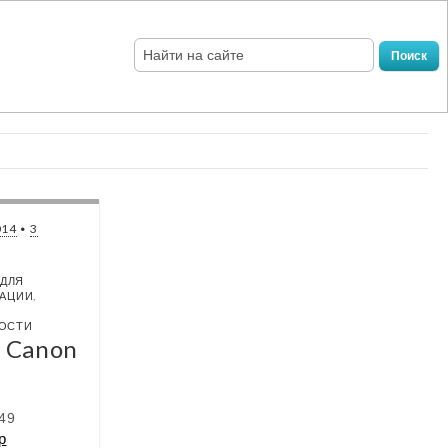
014
•
3
 ДЛЯ
МАЦИИ
,
ОСТИ
в Canon
I
49
р