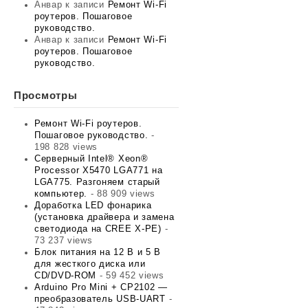
Анвар
к записи
Ремонт Wi-Fi
роутеров. Пошаговое
руководство.
Анвар
к записи
Ремонт Wi-Fi
роутеров. Пошаговое
руководство.
Просмотры
Ремонт Wi-Fi роутеров.
Пошаговое руководство.
-
198 828 views
Серверный Intel® Xeon®
Processor X5470 LGA771 на
LGA775. Разгоняем старый
компьютер.
- 88 909 views
Доработка LED фонарика
(установка драйвера и замена
светодиода на CREE X-PE)
-
73 237 views
Блок питания на 12 В и 5 В
для жесткого диска или
CD/DVD-ROM
- 59 452 views
Arduino Pro Mini + CP2102 —
преобразователь USB-UART
-