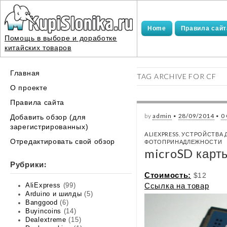
Home
Правила сайт
Помощь в выборе и доработке
китайских товаров
Main
Skip
Главная
TAG ARCHIVE FOR CF
menu
to
О проекте
content
Правила сайта
by
admin
•
28/09/2014
•
0
Добавить обзор (для
зарегистрированных)
ALIEXPRESS
,
УСТРОЙСТВА 
Отредактировать свой обзор
ФОТОПРИНАДЛЕЖНОСТИ
microSD карты
Рубрики:
Стоимость:
$12
Ссылка на товар
AliExpress
(99)
Arduino и шилды
(5)
Banggood
(6)
Buyincoins
(14)
Dealextreme
(15)