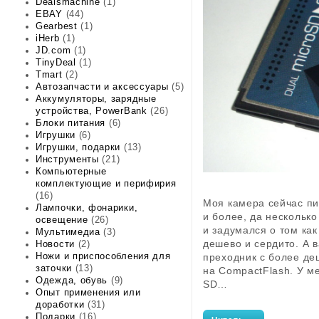
Dealsmachine
(1)
EBAY
(44)
Gearbest
(1)
iHerb
(1)
JD.com
(1)
TinyDeal
(1)
Tmart
(2)
Автозапчасти и аксессуары
(5)
Аккумуляторы, зарядные
устройства, PowerBank
(26)
Блоки питания
(6)
Игрушки
(6)
Игрушки, подарки
(13)
Инструменты
(21)
Компьютерные
комплектующие и перифирия
(16)
Моя камера сейчас пи
Лампочки, фонарики,
и более, да несколько
освещение
(26)
и задумался о том ка
Мультимедиа
(3)
дешево и сердито. А в
Новости
(2)
Ножи и приспособления для
преходник с более де
заточки
(13)
на CompactFlash. У ме
Одежда, обувь
(9)
SD…
Опыт применения или
доработки
(31)
Подарки
(16)