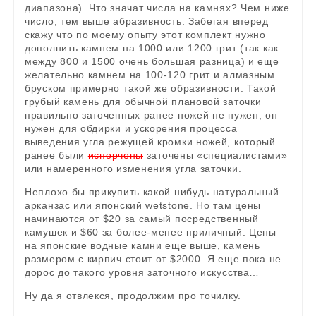
диапазона). Что значат числа на камнях? Чем ниже
число, тем выше абразивность. Забегая вперед
скажу что по моему опыту этот комплект нужно
дополнить камнем на 1000 или 1200 грит (так как
между 800 и 1500 очень большая разница) и еще
желательно камнем на 100-120 грит и алмазным
бруском примерно такой же образивности. Такой
грубый камень для обычной плановой заточки
правильно заточенных ранее ножей не нужен, он
нужен для обдирки и ускорения процесса
выведения угла режущей кромки ножей, который
ранее были
испорчены
заточены «специалистами»
или намеренного изменения угла заточки.
Неплохо бы прикупить какой нибудь натуральный
арканзас или японский wetstone. Но там цены
начинаются от $20 за самый посредственный
камушек и $60 за более-менее приличный. Цены
на японские водные камни еще выше, камень
размером с кирпич стоит от $2000. Я еще пока не
дорос до такого уровня заточного искусства…
Ну да я отвлекся, продолжим про точилку.