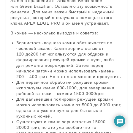
Alania в сравнении с Arkansas Benchstone
или Green Brazilian. Оставляю эту возможность
фанатам. Для меня важен быстрый и надежный
результат, который я получаю с помощью этого
клона APEX EDGE PRO и он меня устраивает.
В конце — несколько выводов и советов:
Зернистость водного камня обозначается по
числовой шкале. Камни зернистостью от
120 до200 гит используются для обдирки и
формирования режущей кромки с нуля, либо
для ремонта повреждений. Затем перед
началом заточки можно использовать камень
200 – 400 грит. Но этот этап можно и пропустить.
Для первичной обработки режущей кромки
используем камни 600-1000, для завершения
рабочей заточки – камени 1500-3000грит.
Для дальнейшей полировки режущей кромки
можно использовать камни от 5000 до 8000 грит,
однако это уже не нужно для бытовых и
кухонных ножей.
Существуют и камни зернистостью 15000 –
30000 грит, но это уже вообще что-то
космическое, пусть ими пользуются фанаты